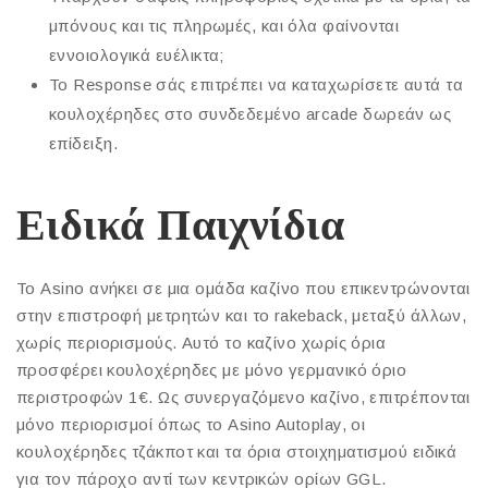
μπόνους και τις πληρωμές, και όλα φαίνονται
εννοιολογικά ευέλικτα;
Το Response σάς επιτρέπει να καταχωρίσετε αυτά τα
κουλοχέρηδες στο συνδεδεμένο arcade δωρεάν ως
επίδειξη.
Ειδικά Παιχνίδια
Το Asino ανήκει σε μια ομάδα καζίνο που επικεντρώνονται
στην επιστροφή μετρητών και το rakeback, μεταξύ άλλων,
χωρίς περιορισμούς. Αυτό το καζίνο χωρίς όρια
προσφέρει κουλοχέρηδες με μόνο γερμανικό όριο
περιστροφών 1€. Ως συνεργαζόμενο καζίνο, επιτρέπονται
μόνο περιορισμοί όπως το Asino Autoplay, οι
κουλοχέρηδες τζάκποτ και τα όρια στοιχηματισμού ειδικά
για τον πάροχο αντί των κεντρικών ορίων GGL.