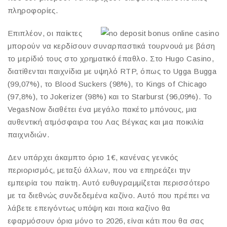
πληροφορίες.
Επιπλέον, οι παίκτες
μπορούν να κερδίσουν συναρπαστικά τουρνουά με βάση
το μερίδιό τους στο χρηματικό έπαθλο. Στο Hugo Casino,
διατίθενται παιχνίδια με υψηλό RTP, όπως το Ugga Bugga
(99,07%), το Blood Suckers (98%), το Kings of Chicago
(97,8%), το Jokerizer (98%) και το Starburst (96,09%). Το
VegasNow διαθέτει ένα μεγάλο πακέτο μπόνους, μια
αυθεντική ατμόσφαιρα του Λας Βέγκας και μια ποικιλία
παιχνιδιών.
Δεν υπάρχει άκαμπτο όριο 1€, κανένας γενικός
περιορισμός, μεταξύ άλλων, που να επηρεάζει την
εμπειρία του παίκτη. Αυτό ευθυγραμμίζεται περισσότερο
με τα διεθνώς συνδεδεμένα καζίνο. Αυτό που πρέπει να
λάβετε επειγόντως υπόψη και ποια καζίνο θα
εφαρμόσουν όρια μόνο το 2026, είναι κάτι που θα σας