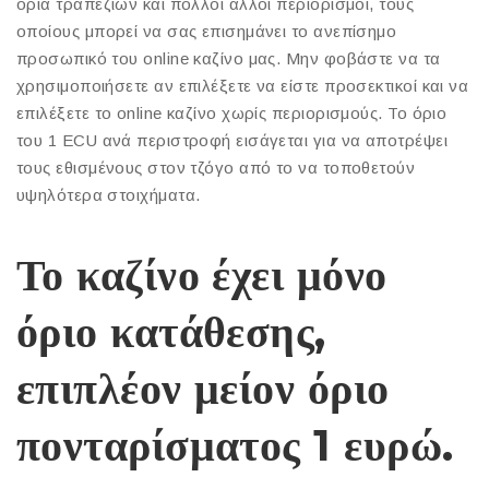
όρια τραπεζιών και πολλοί άλλοι περιορισμοί, τους
οποίους μπορεί να σας επισημάνει το ανεπίσημο
προσωπικό του online καζίνο μας. Μην φοβάστε να τα
χρησιμοποιήσετε αν επιλέξετε να είστε προσεκτικοί και να
επιλέξετε το online καζίνο χωρίς περιορισμούς. Το όριο
του 1 ECU ανά περιστροφή εισάγεται για να αποτρέψει
τους εθισμένους στον τζόγο από το να τοποθετούν
υψηλότερα στοιχήματα.
Το καζίνο έχει μόνο
όριο κατάθεσης,
επιπλέον μείον όριο
πονταρίσματος 1 ευρώ.