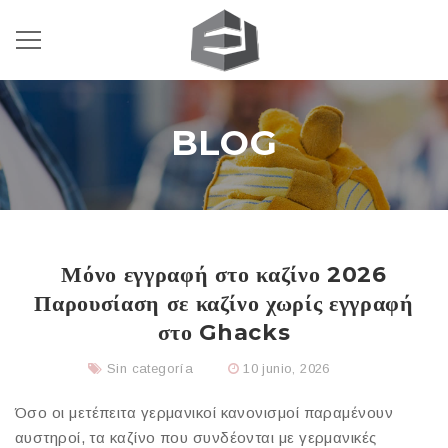
BLOG
Μόνο εγγραφή στο καζίνο 2026
Παρουσίαση σε καζίνο χωρίς εγγραφή
στο Ghacks
Sin categoría
10 junio, 2026
Όσο οι μετέπειτα γερμανικοί κανονισμοί παραμένουν
αυστηροί, τα καζίνο που συνδέονται με γερμανικές