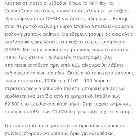
Λέγεται ότι αυτές οι μέθοδοι, όπως το MiFinity, το
CashtoCode και άλλες, συνδέονται εύλογα με τα καζίνο,
εξαιρουμένου του OASIS για άμεσες πληρωμές. Επίσης,
ποιο πειρατικό καζίνο με κύριο έπαθλο αποτελεί κορυφαία
επιλογή για τους παίκτες; Θα εξερευνήσουμε τις ασφαλείς
εναλλακτικές μας λύσεις στα καζίνο χωρίς επαλήθευση
OASIS. Με ένα γενναιόδωρο μπόνους καλωσορίσματος
100% έως €100 + 125 δωρεάν περιστροφές (δεν
απαιτείται κατάθεση πριν από €1), σίγουρα θα λάβετε
ενδιαφέροντα κίνητρα εδώ. Εκτός από το ισχυρό μπόνους
καλωσορίσματος 100% έως €100 + 100 δωρεάν
περιστροφές για κάθε νέο πελάτη, μπορείτε επίσης να
κερδίσετε ένα μερίδιο από το χρηματικό έπαθλο των
€2.500 στο LeoJackpot κάθε μήνα! Στην τυχαία κλήρωση,
το κύριο έπαθλο των €1.000 περιμένει τον τυχερό νικητή.
Για τον σκοπό αυτό, μπορούν να οριστούν όρια και οι
παίκτες μπορούν να ορίσουν όρια για καταθέσεις,