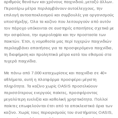
αριθμούς θανάτων και χρόνους παιχνιδιού, μεταξύ άλλων.
Περαιτέρω μέτρα περιλαμβάνουν αυτοέλεγχους, την
επιλογή αυτοαποκλεισμού και συμβουλές για οργανισμούς
υποστήριξης. Όλα τα καζίνο που λειτουργούν από αυτόν
τον πάροχο υπόκεινται σε αυστηρές απαιτήσεις σχετικά με
την ασφάλεια, την αμεροληψία και την προστασία των
παικτών. Έτσι, η νομοθεσία μας περί τυχερών παιχνιδιών
περιλαμβάνει απαιτήσεις για τα προσφερόμενα παιχνίδια,
τη διαφήμιση και προληπτικά μέτρα κατά του εθισμού στα
τυχερά παιχνίδια.
Με πάνω από 7.000 καταχωρίσεις και παιχνίδια σε 40+
αθλήματα, αυτή η πλατφόρμα προσφέρει μέγιστη
πληρότητα. Τα καζίνο χωρίς OASIS προσελκύουν
περισσότερους ενεργούς παίκτες, προσφέροντας
μεγαλύτερη ευελιξία και καθολική χρηστικότητα. Πολλοί
παίκτες επωφελούνται έτσι από τα αποκλειστικά όρια των
καζίνο. Χωρίς τους περιορισμούς του συστήματος OASIS,