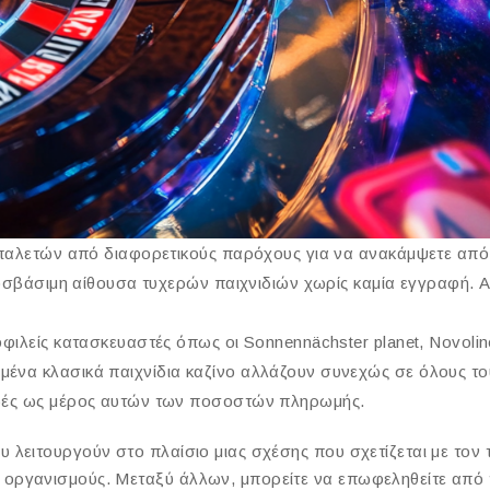
παλετών από διαφορετικούς παρόχους για να ανακάμψετε από ν
οσβάσιμη αίθουσα τυχερών παιχνιδιών χωρίς καμία εγγραφή. Αν
ιλείς κατασκευαστές όπως οι Sonnennächster planet, Novolin
α κλασικά παιχνίδια καζίνο αλλάζουν συνεχώς σε όλους τους
ρές ως μέρος αυτών των ποσοστών πληρωμής.
ου λειτουργούν στο πλαίσιο μιας σχέσης που σχετίζεται με τ
ύς οργανισμούς. Μεταξύ άλλων, μπορείτε να επωφεληθείτε από