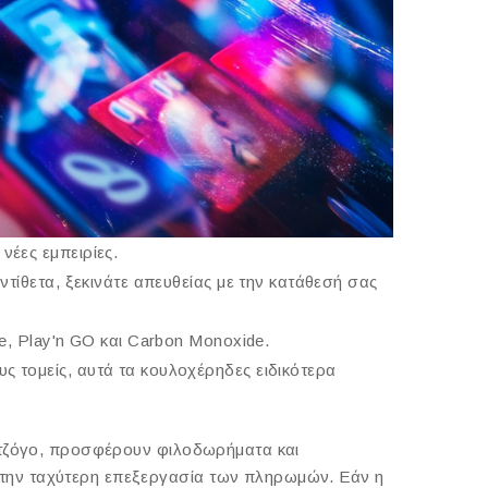
έες εμπειρίες.
τίθετα, ξεκινάτε απευθείας με την κατάθεσή σας
e, Play'n GO και Carbon Monoxide.
 τομείς, αυτά τα κουλοχέρηδες ειδικότερα
ον τζόγο, προσφέρουν φιλοδωρήματα και
 την ταχύτερη επεξεργασία των πληρωμών. Εάν η