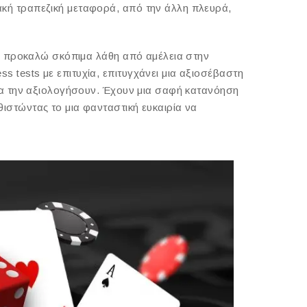
κή τραπεζική μεταφορά, από την άλλη πλευρά,
ος προκαλώ σκόπιμα λάθη από αμέλεια στην
 tests με επιτυχία, επιτυγχάνει μια αξιοσέβαστη
 να την αξιολογήσουν. Έχουν μια σαφή κατανόηση
ιστώντας το μια φανταστική ευκαιρία να