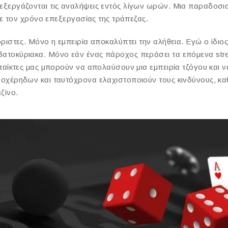
εξεργάζονται τις αναλήψεις εντός λίγων ωρών. Μια παραδοσια
με τον χρόνο επεξεργασίας της τράπεζας.
όριστες. Μόνο η εμπειρία αποκαλύπτει την αλήθεια. Εγώ ο ίδι
τοκύριακα. Μόνο εάν ένας πάροχος περάσει τα επόμενα stress
 παίκτες μας μπορούν να απολαύσουν μια εμπειρία τζόγου και
οχέρηδων και ταυτόχρονα ελαχιστοποιούν τους κινδύνους, καθ
ζίνο.