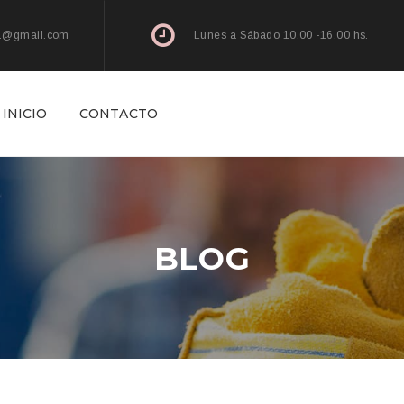
l1@gmail.com
Lunes a Sábado 10.00 -16.00 hs.
INICIO
CONTACTO
BLOG