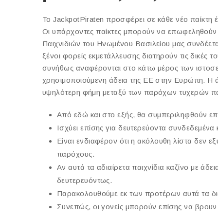
Το JackpotPiraten προσφέρει σε κάθε νέο παίκτη
Οι υπάρχοντες παίκτες μπορούν να επωφεληθούν
Παιχνιδιών του Ηνωμένου Βασιλείου μας συνδέεται
ξένοι φορείς εκμετάλλευσης διατηρούν τις δικές 
συνήθως αναφέρονται στο κάτω μέρος των ιστοσελ
χρησιμοποιούμενη άδεια της ΕΕ στην Ευρώπη. Η ά
υψηλότερη φήμη μεταξύ των παρόχων τυχερών παιχ
Από εδώ και στο εξής, θα συμπεριληφθούν επι
Ισχύει επίσης για δευτερεύοντα συνδεδεμένα 
Είναι ενδιαφέρον ότι η ακόλουθη λίστα δεν ε
παρόχους.
Αν αυτά τα αδιαίρετα παιχνίδια καζίνο με άδ
δευτερευόντως.
Παρακολουθούμε εκ των προτέρων αυτά τα διά
Συνεπώς, οι γονείς μπορούν επίσης να βρουν