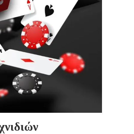
χνιδιών