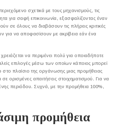
εριεχόμενο σχετικά με τους μηχανισμούς, τις
ότητα για σαφή επικοινωνία, εξασφαλίζοντας έναν
ούν σε όλους να διαβάσουν τις πλήρεις κριτικές
ν για να αποφασίσουν με ακρίβεια εάν ένα
ρειάζεται να περιμένει πολύ για οποιαδήποτε
αλείς επιλογές μέσω των οποίων κάποιος μπορεί
πο στο πλαίσιο της οργάνωσης μιας προμήθειας
 σε ορισμένες απαιτήσεις στοιχηματισμού. Για να
ένης περιόδου. Συχνά, με την προμήθεια 100%,
άσιμη προμήθεια