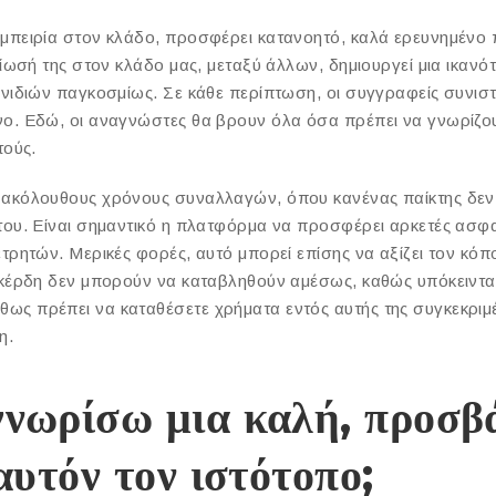
μπειρία στον κλάδο, προσφέρει κατανοητό, καλά ερευνημένο π
σίωσή της στον κλάδο μας, μεταξύ άλλων, δημιουργεί μια ικαν
χνιδιών παγκοσμίως. Σε κάθε περίπτωση, οι συγγραφείς συνιστ
νο. Εδώ, οι αναγνώστες θα βρουν όλα όσα πρέπει να γνωρίζου
τούς.
 ακόλουθους χρόνους συναλλαγών, όπου κανένας παίκτης δεν χ
 του. Είναι σημαντικό η πλατφόρμα να προσφέρει αρκετές ασφ
ετρητών. Μερικές φορές, αυτό μπορεί επίσης να αξίζει τον κό
 κέρδη δεν μπορούν να καταβληθούν αμέσως, καθώς υπόκεινται
ως πρέπει να καταθέσετε χρήματα εντός αυτής της συγκεκριμ
η.
γνωρίσω μια καλή, προσβ
αυτόν τον ιστότοπο;