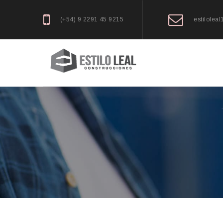
(+54) 9 2291 45 9215
estilolea