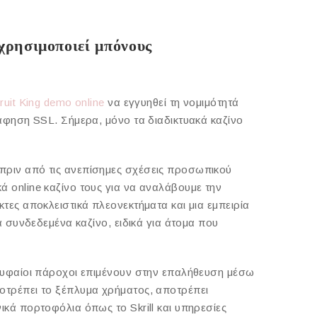
χρησιμοποιεί μπόνους
ruit King demo online
να εγγυηθεί τη νομιμότητά
γράφηση SSL.
Σήμερα, μόνο τα διαδικτυακά καζίνο
πριν από τις ανεπίσημες σχέσεις προσωπικού
 online καζίνο τους για να αναλάβουμε την
τες αποκλειστικά πλεονεκτήματα και μια εμπειρία
 συνδεδεμένα καζίνο, ειδικά για άτομα που
ορυφαίοι πάροχοι επιμένουν στην επαλήθευση μέσω
οτρέπει το ξέπλυμα χρήματος, αποτρέπει
κά πορτοφόλια όπως το Skrill και υπηρεσίες