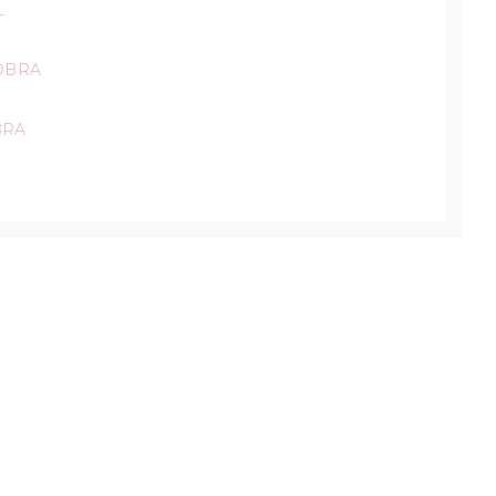
L
OBRA
BRA