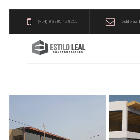
(+54) 9 2291 45 9215
estilolea