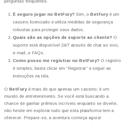
perguntas frequentes.
É seguro jogar no BetFury?
Sim, o
BetFury
é um
cassino licenciado e utiliza medidas de segurança
robustas para proteger seus dados.
Quais são as opções de suporte ao cliente?
O
suporte está disponível 24/7 através de chat ao vivo,
e-mail, e FAQs.
Como posso me registrar no BetFury?
O registro
é simples; basta clicar em “Registrar” e seguir as
instruções na tela.
O
BetFury
é mais do que apenas um cassino; é um
mundo de entretenimento. Se você está buscando a
chance de ganhar prêmios incríveis enquanto se diverte,
não hesite em explorar tudo que esta plataforma tem a
oferecer. Prepare-se, a aventura começa agora!