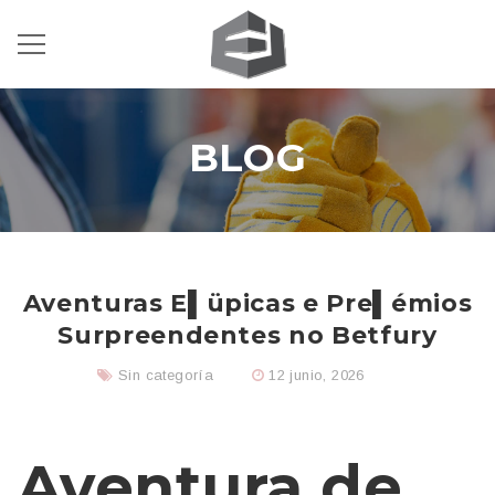
BLOG
Aventuras E▌üpicas e Pre▌émios
Surpreendentes no Betfury
Sin categoría
12 junio, 2026
Aventura de