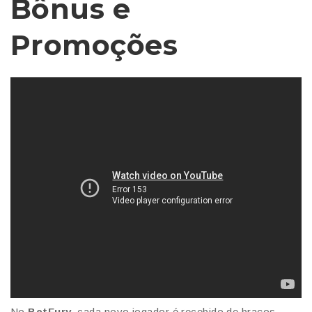
Bônus e
Promoções
No
BetFury
, cada novo jogador é recebido de braços