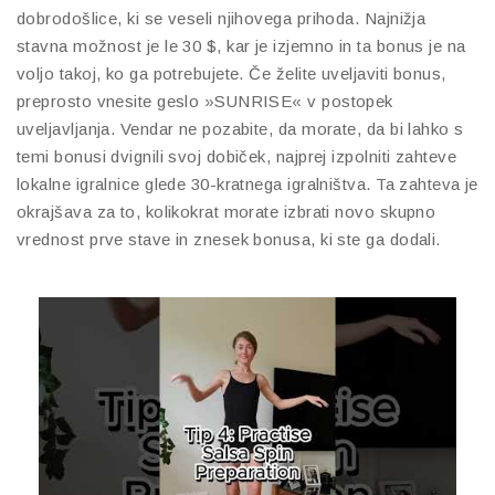
dobrodošlice, ki se veseli njihovega prihoda. Najnižja
stavna možnost je le 30 $, kar je izjemno in ta bonus je na
voljo takoj, ko ga potrebujete. Če želite uveljaviti bonus,
preprosto vnesite geslo »SUNRISE« v postopek
uveljavljanja. Vendar ne pozabite, da morate, da bi lahko s
temi bonusi dvignili svoj dobiček, najprej izpolniti zahteve
lokalne igralnice glede 30-kratnega igralništva. Ta zahteva je
okrajšava za to, kolikokrat morate izbrati novo skupno
vrednost prve stave in znesek bonusa, ki ste ga dodali.