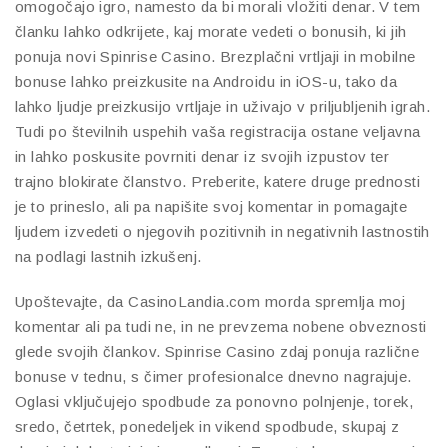
omogočajo igro, namesto da bi morali vložiti denar. V tem
članku lahko odkrijete, kaj morate vedeti o bonusih, ki jih
ponuja novi Spinrise Casino. Brezplačni vrtljaji in mobilne
bonuse lahko preizkusite na Androidu in iOS-u, tako da
lahko ljudje preizkusijo vrtljaje in uživajo v priljubljenih igrah.
Tudi po številnih uspehih vaša registracija ostane veljavna
in lahko poskusite povrniti denar iz svojih izpustov ter
trajno blokirate članstvo. Preberite, katere druge prednosti
je to prineslo, ali pa napišite svoj komentar in pomagajte
ljudem izvedeti o njegovih pozitivnih in negativnih lastnostih
na podlagi lastnih izkušenj.
Upoštevajte, da CasinoLandia.com morda spremlja moj
komentar ali pa tudi ne, in ne prevzema nobene obveznosti
glede svojih člankov. Spinrise Casino zdaj ponuja različne
bonuse v tednu, s čimer profesionalce dnevno nagrajuje.
Oglasi vključujejo spodbude za ponovno polnjenje, torek,
sredo, četrtek, ponedeljek in vikend spodbude, skupaj z