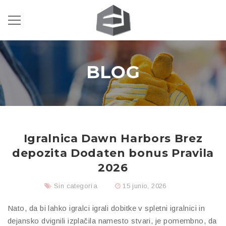
BLOG
Igralnica Dawn Harbors Brez
depozita Dodaten bonus Pravila
2026
Sin categoría
15 junio, 2026
Nato, da bi lahko igralci igrali dobitke v spletni igralnici in
dejansko dvignili izplačila namesto stvari, je pomembno, da