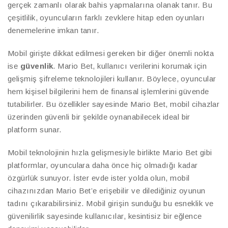
gerçek zamanlı olarak bahis yapmalarına olanak tanır. Bu
çeşitlilik, oyuncuların farklı zevklere hitap eden oyunları
denemelerine imkan tanır.
Mobil girişte dikkat edilmesi gereken bir diğer önemli nokta
ise
güvenlik
. Mario Bet, kullanıcı verilerini korumak için
gelişmiş şifreleme teknolojileri kullanır. Böylece, oyuncular
hem kişisel bilgilerini hem de finansal işlemlerini güvende
tutabilirler. Bu özellikler sayesinde Mario Bet, mobil cihazlar
üzerinden güvenli bir şekilde oynanabilecek ideal bir
platform sunar.
Mobil teknolojinin hızla gelişmesiyle birlikte Mario Bet gibi
platformlar, oyunculara daha önce hiç olmadığı kadar
özgürlük sunuyor. İster evde ister yolda olun, mobil
cihazınızdan Mario Bet’e erişebilir ve dilediğiniz oyunun
tadını çıkarabilirsiniz. Mobil girişin sunduğu bu esneklik ve
güvenilirlik sayesinde kullanıcılar, kesintisiz bir eğlence