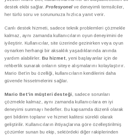
destek ekibi sağlar.
Profesyonel
ve deneyimli temsilciler,
her türlü soru ve sorununuza hızlıca yanıt verir.
Canlı destek hizmeti, sadece teknik problemleri çözmekle
kalmaz, aynı zamanda kullanıcıların oyun deneyimini de
iyileştirir. Kullanıcılar, site üzerinde gezinirken veya oyun
oynarken herhangi bir aksaklık yaşadıklarında anında
yardım alabilirler.
Bu hizmet
, yeni başlayanlar için de
rehberlik sunarak onların siteye alışmalarını kolaylaştırır.
Mario Bet’in bu özelliği, kullanıcıların kendilerini daha
güvende hissetmelerini sağlar.
Mario Bet’in müşteri desteği
, sadece sorunları
çözmekle kalmaz, aynı zamanda kullanıcılara en iyi
deneyimi sunmayı hedefler. Bu kapsamda düzenli olarak
geri bildirim toplanır ve hizmet kalitesi sürekli olarak
geliştirilir. Kullanıcıların ihtiyaçlarına göre özelleştirilmiş
çözümler sunan bu ekip, sektördeki diğer rakiplerinden