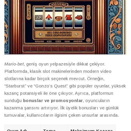
Mario-bet
, geniş oyun yelpazesiyle dikkat çekiyor.
Platformda, klasik slot makinelerinden modern video
slotlarına kadar birçok seçenek mevcut. Örneğin,
“Starburst” ve “Gonzo’s Quest” gibi popüler oyunlar, yüksek
kazanç potansiyeli ile öne çıkıyor. Ayrıca, platformun
sunduğu
bonuslar ve promosyonlar
, oyuncuların
kazanma şansını artırıyor. İlk üyelik bonusları ve günlük
turnuvalar, kullanıcıların ilgisini çeken unsurlar arasında.
Oyun Adı
Tema
Maksimum Kazanç