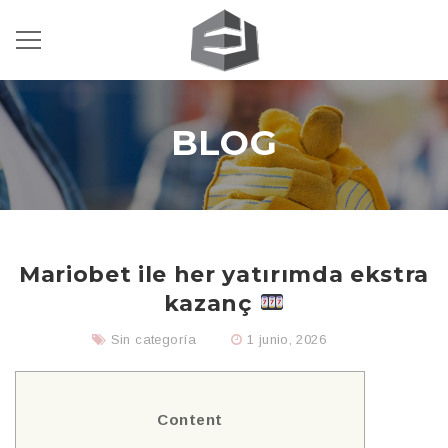
BLOG
Mariobet ile her yatırımda ekstra
kazanç
Sin categoría
1 junio, 2026
Content