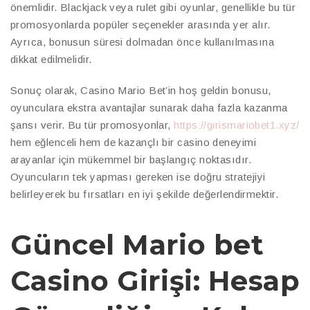
önemlidir. Blackjack veya rulet gibi oyunlar, genellikle bu tür
promosyonlarda popüler seçenekler arasında yer alır.
Ayrıca, bonusun süresi dolmadan önce kullanılmasına
dikkat edilmelidir.
Sonuç olarak, Casino Mario Bet’in hoş geldin bonusu,
oyunculara ekstra avantajlar sunarak daha fazla kazanma
şansı verir. Bu tür promosyonlar,
https://girismariobet1.xyz/
hem eğlenceli hem de kazançlı bir casino deneyimi
arayanlar için mükemmel bir başlangıç noktasıdır.
Oyuncuların tek yapması gereken ise doğru stratejiyi
belirleyerek bu fırsatları en iyi şekilde değerlendirmektir.
Güncel Mario bet
Casino Girişi: Hesap