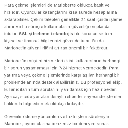
Para çekme işlemleri de Mariobet’te oldukça basit ve
hızlıdır. Oyuncular kazançlarını kısa sürede hesaplarına
aktarabilirler. Çekim talepleri genellikle 24 saat içinde işleme
alınır ve bu süreçte kullanıcıların güvenliği ön planda
tutulur.
SSL şifreleme teknolojisi
ile korunan sistem,
kişisel ve finansal bilgilerinizi güvende tutar. Bu da
Mariobet’in güvenilirliğini artıran önemli bir faktördür.
Mariobet’in müşteri hizmetleri ekibi, kullanıcıların herhangi
bir sorun yaşamaması için 7/24 hizmet vermektedir. Para
yatırma veya çekme işlemlerinde karşılaşılan herhangi bir
problemde anında destek alabilirsiniz. Bu profesyonel ekip,
kullanıcıların tüm sorularını yanıtlamak için hazır bekler.
Ayrıca, sitede yer alan detaylı rehberler sayesinde işlemler
hakkında bilgi edinmek oldukça kolaydır.
Güvenilir ödeme yöntemleri ve hızlı işlem süreleriyle
Mariobet, oyuncularına benzersiz bir deneyim sunar.