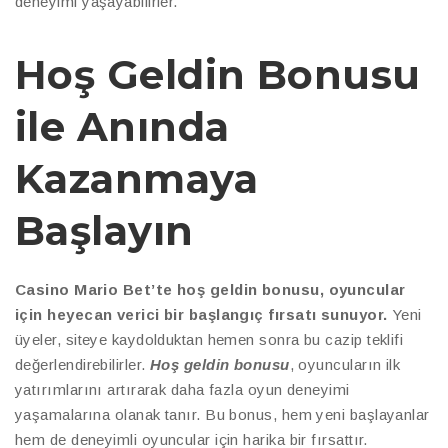
deneyimi yaşayabilirler.
Hoş Geldin Bonusu
ile Anında
Kazanmaya
Başlayın
Casino Mario Bet’te hoş geldin bonusu, oyuncular
için heyecan verici bir başlangıç fırsatı sunuyor.
Yeni
üyeler, siteye kaydolduktan hemen sonra bu cazip teklifi
değerlendirebilirler.
Hoş geldin bonusu
, oyuncuların ilk
yatırımlarını artırarak daha fazla oyun deneyimi
yaşamalarına olanak tanır. Bu bonus, hem yeni başlayanlar
hem de deneyimli oyuncular için harika bir fırsattır.