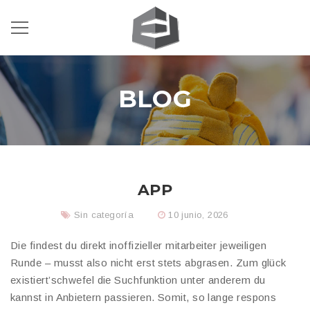
BLOG
APP
Sin categoría
10 junio, 2026
Die findest du direkt inoffizieller mitarbeiter jeweiligen
Runde – musst also nicht erst stets abgrasen. Zum glück
existiert’schwefel die Suchfunktion unter anderem du
kannst in Anbietern passieren. Somit, so lange respons