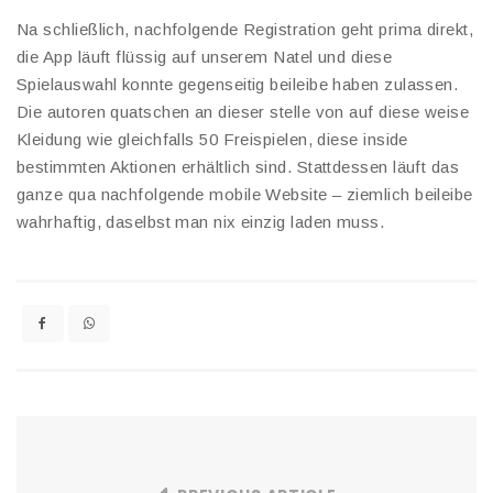
Na schließlich, nachfolgende Registration geht prima direkt,
die App läuft flüssig auf unserem Natel und diese
Spielauswahl konnte gegenseitig beileibe haben zulassen.
Die autoren quatschen an dieser stelle von auf diese weise
Kleidung wie gleichfalls 50 Freispielen, diese inside
bestimmten Aktionen erhältlich sind. Stattdessen läuft das
ganze qua nachfolgende mobile Website – ziemlich beileibe
wahrhaftig, daselbst man nix einzig laden muss.