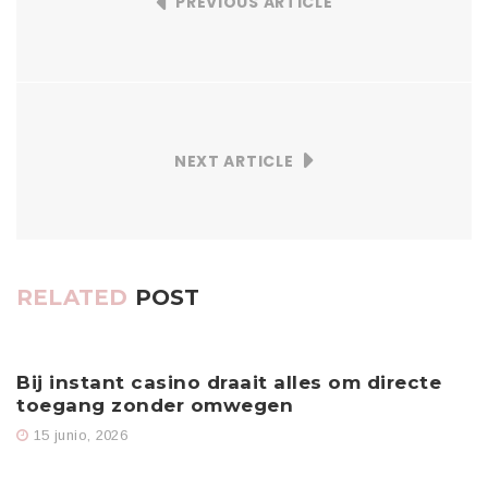
PREVIOUS ARTICLE
NEXT ARTICLE
RELATED
POST
Bij instant casino draait alles om directe
T
toegang zonder omwegen
15 junio, 2026