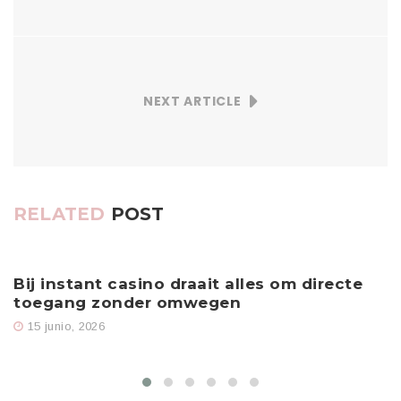
NEXT ARTICLE
RELATED
POST
Bij instant casino draait alles om directe
T
toegang zonder omwegen
15 junio, 2026