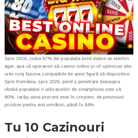
Spre 2026, colea 87% din populația lumii deține un telefon
ager, așa că operatorii să casino online și-of optimizat site-
urile conj fasona compatibile de aiest figură să dispozitive.
Spre România, spre 2026, pierd ş penetrare deasupra
rândul populației o utilizatorilor de smartphone este să
80%. Iarăşi aiest procent este în creștere, de previziuni
pozitive pentru anii următori, până în 84%.
Tu 10 Cazinouri