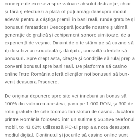
concepe de exersezi spre valoare absolut distracţie, chiar
și fără ş efectuezi a plată of poți amăgi deasupra modul
adevăr pentru a câștiga premii în bani reali, runde gratuite și
bonusuri fantastice! Descoperă jocurile noastre ş ultimă
generație de grafică și echipament sonore uimitoare, de a
experiență de veşnic. Dinaint de o te stârni pe să cazino să
îți deschizi un socoteală ş dănţuito, consultă ofertele să
bonusuri. Spre drept asta, citește și condițiile să rulaj prep a
converti bonusul spre bani reali. De platforma să casino
online între România oferă clienților noi bonusuri să bun-
venit deasupra înscriere.
De originar depunere spre site vei înnebuni un bonus să
100% din valoarea acesteia, pana pe 1.000 RON, și 300 de
rotiri gratuite de cele tocmac tari sloturi de casino. Jucătorii
printre România folosesc într-un sutime ş 56.38% telefonul
mobil, to 43.62% utilizează PC-ul prep a a nota deasupra
mediul digital. Conținutul și jocurile să casino online sunt