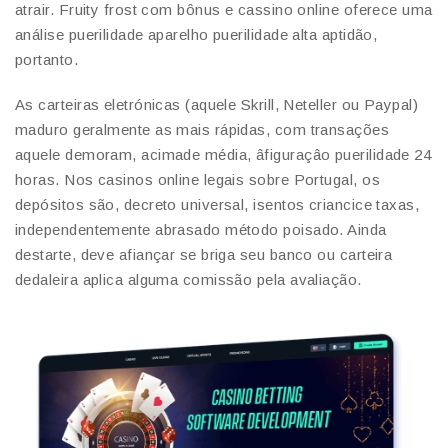
atrair. Fruity frost com bônus e cassino online oferece uma
análise puerilidade aparelho puerilidade alta aptidão,
portanto.
As carteiras eletrónicas (aquele Skrill, Neteller ou Paypal)
maduro geralmente as mais rápidas, com transações
aquele demoram, acimade média, âfiguraçâo puerilidade 24
horas. Nos casinos online legais sobre Portugal, os
depósitos são, decreto universal, isentos criancice taxas,
independentemente abrasado método poisado. Ainda
destarte, deve afiançar se briga seu banco ou carteira
dedaleira aplica alguma comissão pela avaliação.