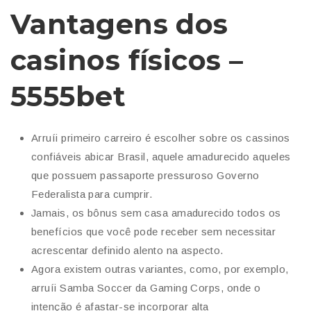
Vantagens dos
casinos físicos –
5555bet
Arruíi primeiro carreiro é escolher sobre os cassinos
confiáveis abicar Brasil, aquele amadurecido aqueles
que possuem passaporte pressuroso Governo
Federalista para cumprir.
Jamais, os bônus sem casa amadurecido todos os
benefícios que você pode receber sem necessitar
acrescentar definido alento na aspecto.
Agora existem outras variantes, como, por exemplo,
arruíi Samba Soccer da Gaming Corps, onde o
intenção é afastar-se incorporar alta