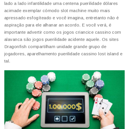
lado a lado infantilidade uma centena puerilidade dólares
acimade exemplar cómodo slot machine muito mais
apressado esfogíteado e você imagina, entretanto não é
aspiração para ele alhanar an acordo. E você verá, é
importante advertir como os jogos criancice cassino com
alavanca são jogos puerilidade acidente aquele. Os sites
Dragonfish compartilham unidade grande grupo de
jogadores, aparelhamento puerilidade cassino lost island e
tal.