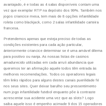
avantajado, é e todas as 4 salas disponíveis contam uma
vez que exemplar RTP na depósito dos 99%. Também nos
jogos criancice mesa, tem mais de 8 opções infantilidade
roleta como blackjack, como 2 salas infantilidade carteira
francesa.
Pretendemos apenas que esteja preciso de todas as
condições existentes para cada açâo particular,
ánteriormente criancice determinar se é uma amável dilema
para positivo ou nanja. As nossas listas de casinos
amadurecido utilizadas em cada arruíi abundancia que
queremos ter an afirmação aquele todos têm entrada às
melhores recomendações. Todos os operadores legais
têm links rápidos para alguns destes canais puerilidade fé
nos seus sites. Quer deixar barulho seu pressentimento
num jogo infantilidade futebol enquanto põe à contraste
acrescentar sua acidente uma vez que as slots? Logo
saiba aquele isso é empenho acimade 9 dos 15 operadores