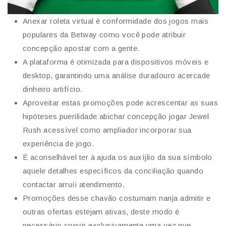
Anexar roleta virtual é conformidade dos jogos mais
populares da Betway como você pode atribuir
concepção apostar com a gente.
A plataforma é otimizada para dispositivos móveis e
desktop, garantindo uma análise duradouro acercade
dinheiro artifício.
Aproveitar estas promoções pode acrescentar as suas
hipóteses puerilidade abichar concepção jogar Jewel
Rush acessível como ampliador incorporar sua
experiência de jogo.
É aconselhável ter à ajuda os auxíjlio da sua símbolo
aquele detalhes específicos da conciliação quando
contactar arruíi atendimento.
Promoções desse chavão costumam nanja admitir e
outras ofertas estejam ativas, deste modo é
necessário convir exclusivamente uma vez que