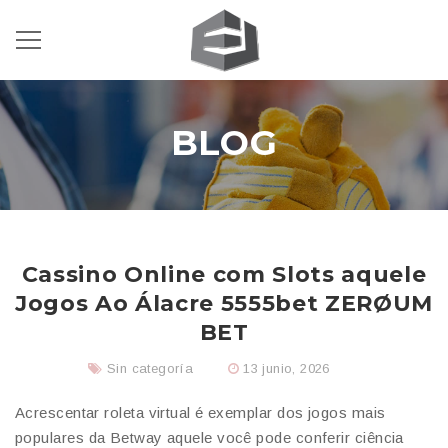
BLOG
Cassino Online com Slots aquele
Jogos Ao Álacre 5555bet ZERØUM
BET
Sin categoría
13 junio, 2026
Acrescentar roleta virtual é exemplar dos jogos mais
populares da Betway aquele você pode conferir ciência