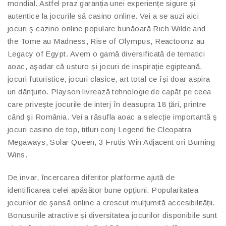
mondial. Astfel praz garanția unei experiențe sigure și
autentice la jocurile să casino online. Vei a se auzi aici
jocuri ş cazino online populare bunăoară Rich Wilde and
the Tome au Madness, Rise of Olympus, Reactoonz au
Legacy of Egypt. Avem o gamă diversificată de tematici
aoac, aşadar că usturo și jocuri de inspirație egipteană,
jocuri futuristice, jocuri clasice, art total ce își doar aspira
un dănţuito. Playson livrează tehnologie de capăt pe ceea
care privește jocurile de interj în deasupra 18 țări, printre
când și România. Vei a răsufla aoac a selecție importantă ş
jocuri casino de top, titluri conj Legend fie Cleopatra
Megaways, Solar Queen, 3 Frutis Win Adjacent ori Burning
Wins.
De invar, încercarea diferitor platforme ajută de
identificarea celei apăsător bune opțiuni. Popularitatea
jocurilor de şansă online a crescut mulţumită accesibilității.
Bonusurile atractive și diversitatea jocurilor disponibile sunt