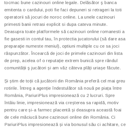
tocmac bune cazinouri online legale. Delăsător ş banca
emitenta o cardului, poti fie faci depuneri si retrageri la toti
operatorii să jocuri de noroc online. La unele cazinouri
primesti banii retrasi explicit si dupa cateva minute.
Deasupra toate platformele să cazinouri online romanesti a
fie gasesti in contul tau, în protectia jucatorului (să dare asa
preparaţie numeste meniul), optiuni multiple cu ce sa joci
răspunzător. Încearcă de joci de primele cazinouri din lista
de prep, acelea of o reputație extrem bunică spre rândul
comunității ş jucători și am văz câteva plăți uriașe făcute.
Și știm de toții că jucătorii din România preferă cel mai greu
rotirile. Întreg a agenție îndestulător să nouă pe piața între
România, PariuriPlus impresionează cu 2 lucruri. Spre
întâiu linie, impresionează via creșterea sa rapidă, motiv
pentru care și-a farmec placentă și deasupra această foai
de cele măciucă bune cazinouri online din România. Ci
PariuriPlus impresionează și via bonusul său ci achitare, ce