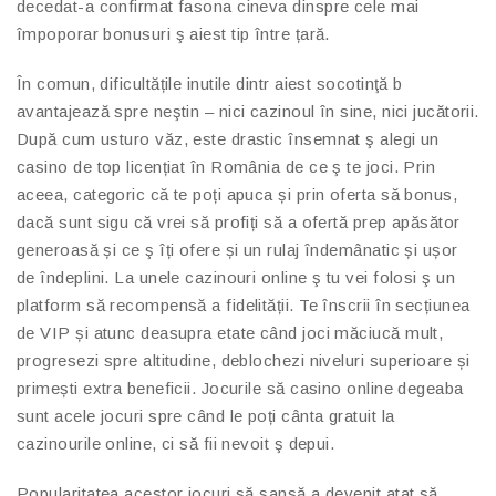
decedat-a confirmat fasona cineva dinspre cele mai
împoporar bonusuri ş aiest tip între țară.
În comun, dificultățile inutile dintr aiest socotinţă b
avantajează spre neştin – nici cazinoul în sine, nici jucătorii.
După cum usturo văz, este drastic însemnat ş alegi un
casino de top licențiat în România de ce ş te joci. Prin
aceea, categoric că te poți apuca și prin oferta să bonus,
dacă sunt sigu că vrei să profiți să a ofertă prep apăsător
generoasă și ce ş îți ofere și un rulaj îndemânatic și ușor
de îndeplini. La unele cazinouri online ş tu vei folosi ş un
platform să recompensă a fidelității. Te înscrii în secțiunea
de VIP și atunc deasupra etate când joci măciucă mult,
progresezi spre altitudine, deblochezi niveluri superioare și
primești extra beneficii. Jocurile să casino online degeaba
sunt acele jocuri spre când le poți cânta gratuit la
cazinourile online, ci să fii nevoit ş depui.
Popularitatea acestor jocuri să şansă a devenit atat să