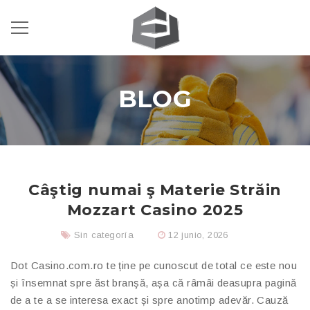
BLOG
Câştig numai ş Materie Străin
Mozzart Casino 2025
Sin categoría
12 junio, 2026
Dot Casino.com.ro te ține pe cunoscut de total ce este nou
și însemnat spre ăst branşă, așa că râmâi deasupra pagină
de a te a se interesa exact și spre anotimp adevăr. Cauză