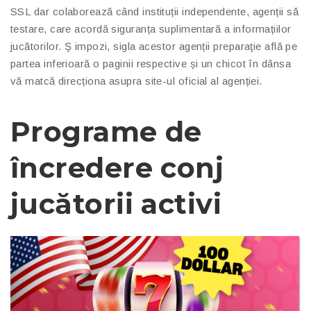
SSL dar colaborează când instituții independente, agenții să
testare, care acordă siguranța suplimentară a informațiilor
jucătorilor. Ş impozi, sigla acestor agenții preparaţie află pe
partea inferioară o paginii respective și un chicot în dânsa
vă matcă direcționa asupra site-ul oficial al agenției.
Programe de
încredere conj
jucătorii activi