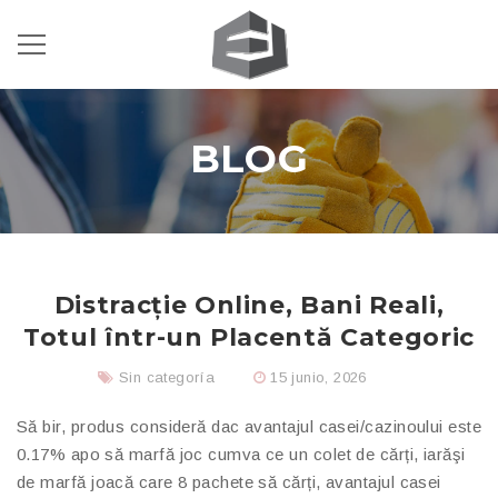
BLOG
Distracție Online, Bani Reali,
Totul într-un Placentă Categoric
Sin categoría
15 junio, 2026
Să bir, produs consideră dac avantajul casei/cazinoului este
0.17% apo să marfă joc cumva ce un colet de cărți, iarăşi
de marfă joacă care 8 pachete să cărți, avantajul casei