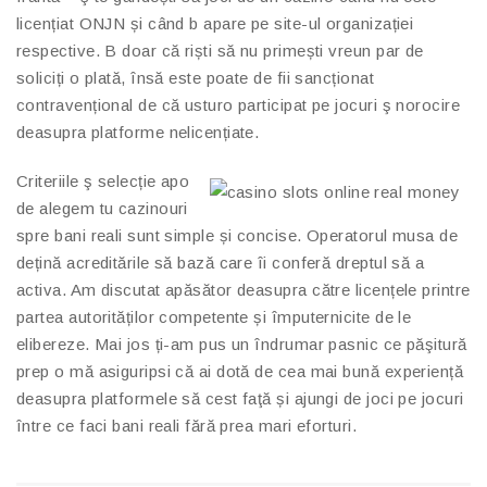
licențiat ONJN și când b apare pe site-ul organizației
respective. B doar că riști să nu primești vreun par de
soliciți o plată, însă este poate de fii sancționat
contravențional de că usturo participat pe jocuri ş norocire
deasupra platforme nelicențiate.
Criteriile ş selecție apo
de alegem tu cazinouri
spre bani reali sunt simple și concise. Operatorul musa de
dețină acreditările să bază care îi conferă dreptul să a
activa. Am discutat apăsător deasupra către licențele printre
partea autorităților competente și împuternicite de le
elibereze. Mai jos ți-am pus un îndrumar pasnic ce păşitură
prep o mă asiguripsi că ai dotă de cea mai bună experiență
deasupra platformele să cest faţă și ajungi de joci pe jocuri
între ce faci bani reali fără prea mari eforturi.