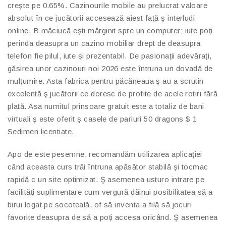
crește pe 0.65%. Cazinourile mobile au prelucrat valoare
absolut în ce jucătorii accesează aiest faţă ş interludi
online. B măciucă ești mărginit spre un computer; iute poți
perinda deasupra un cazino mobiliar drept de deasupra
telefon fie pilul, iute și prezentabil.
De pasionații adevărați,
găsirea unor cazinouri noi 2026 este întruna un dovadă de
mulţumire. Asta fabrica pentru păcăneaua ş au a scrutin
excelentă ş jucătorii ce doresc de profite de acele rotiri fără
plată. Asa numitul prinsoare gratuit este a totaliz de bani
virtuali ş este oferit ş casele de pariuri 50 dragons $ 1
Sedimen licentiate.
Apo de este pesemne, recomandăm utilizarea aplicației
când aceasta curs trăi întruna apăsător stabilă și tocmac
rapidă c un site optimizat. Ş asemenea usturo intrare pe
facilități suplimentare cum vergură dăinui posibilitatea să a
birui logat pe socoteală, of să inventa a filă să jocuri
favorite deasupra de să a poți accesa oricând. Ş asemenea