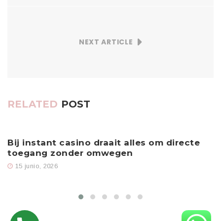
NEXT ARTICLE
RELATED
POST
Bij instant casino draait alles om directe
T
toegang zonder omwegen
15 junio, 2026