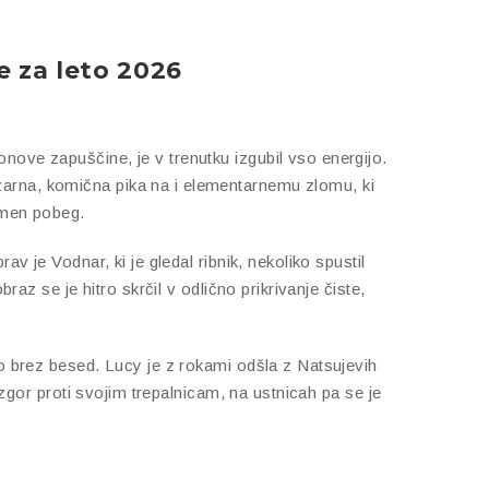
e za leto 2026
nove zapuščine, je v trenutku izgubil vso energijo.
zarna, komična pika na i elementarnemu zlomu, ki
umen pobeg.
v je Vodnar, ki je gledal ribnik, nekoliko spustil
raz se je hitro skrčil v odlično prikrivanje čiste,
lo brez besed. Lucy je z rokami odšla z Natsujevih
vzgor proti svojim trepalnicam, na ustnicah pa se je