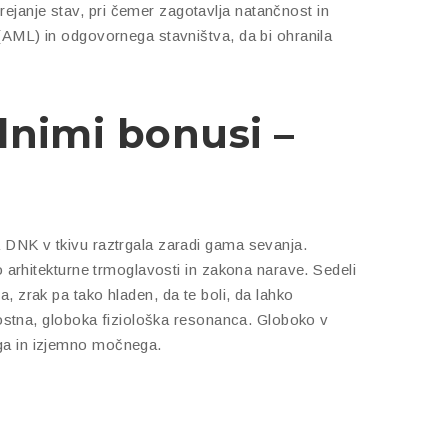
ejanje stav, pri čemer zagotavlja natančnost in
 (AML) in odgovornega stavništva, da bi ohranila
dnimi bonusi –
a DNK v tkivu raztrgala zaradi gama sevanja.
o arhitekturne trmoglavosti in zakona narave. Sedeli
, zrak pa tako hladen, da te boli, da lahko
vnostna, globoka fiziološka resonanca. Globoko v
ega in izjemno močnega.