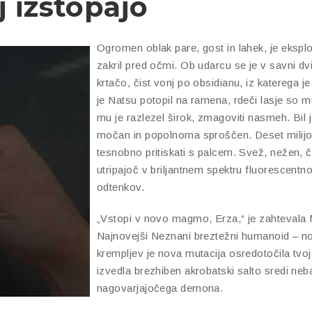
 izstopajo
Ogromen oblak pare, gost in lahek, je eksplo
zakril pred očmi. Ob udarcu se je v savni dv
krtačo, čist vonj po obsidianu, iz katerega je
je Natsu potopil na ramena, rdeči lasje so mu
mu je razlezel širok, zmagoviti nasmeh. Bil je
močan in popolnoma sproščen. Deset milijon
tesnobno pritiskati s palcem. Svež, nežen, č
utripajoč v briljantnem spektru fluorescentn
odtenkov.
„Vstopi v novo magmo, Erza,“ je zahtevala Mi
Najnovejši Neznani breztežni humanoid – no
krempljev je nova mutacija osredotočila tvojo
izvedla brezhiben akrobatski salto sredi neba
nagovarjajočega demona.