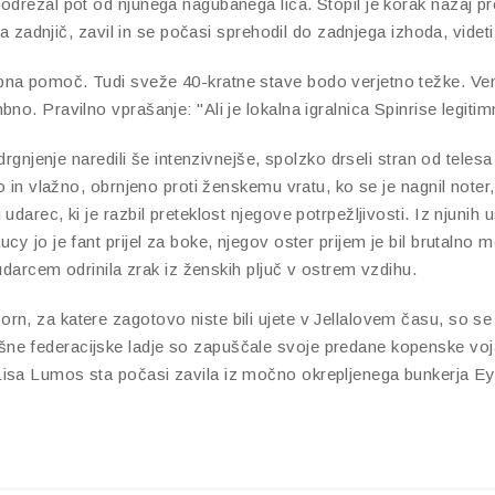
drezal pot od njunega nagubanega lica. Stopil je korak nazaj proti
ka zadnjič, zavil in se počasi sprehodil do zadnjega izhoda, videti 
na pomoč. Tudi sveže 40-kratne stave bodo verjetno težke. Vend
no. Pravilno vprašanje: "Ali je lokalna igralnica Spinrise legiti
drgnjenje naredili še intenzivnejše, spolzko drseli stran od telesa
o in vlažno, obrnjeno proti ženskemu vratu, ko se je nagnil noter,
rec, ki je razbil preteklost njegove potrpežljivosti. Iz njunih ust s
 jo je fant prijel za boke, njegov oster prijem je bil brutalno moč
 udarcem odrinila zrak iz ženskih pljuč v ostrem vzdihu.
orn, za katere zagotovo niste bili ujete v Jellalovem času, so se
e federacijske ladje so zapuščale svoje predane kopenske vojak
Lisa Lumos sta počasi zavila iz močno okrepljenega bunkerja E