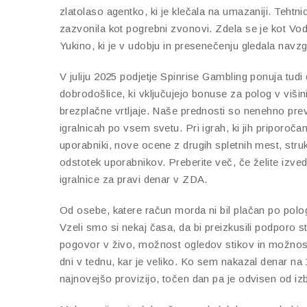
zlatolaso ​​agentko, ki je klečala na umazaniji. Tehtni
zazvonila kot pogrebni zvonovi. Zdela se je kot Vodna
Yukino, ki je v udobju in presenečenju gledala navzg
V juliju 2025 podjetje Spinrise Gambling ponuja tud
dobrodošlice, ki vključujejo bonuse za polog v viši
brezplačne vrtljaje. Naše prednosti so nenehno prever
igralnicah po vsem svetu. Pri igrah, ki jih priporo
uporabniki, nove ocene z drugih spletnih mest, struk
odstotek uporabnikov. Preberite več, če želite izved
igralnice za pravi denar v ZDA.
Od osebe, katere račun morda ni bil plačan po polog
Vzeli smo si nekaj časa, da bi preizkusili podporo s
pogovor v živo, možnost ogledov stikov in možnost 
dni v tednu, kar je veliko. Ko sem nakazal denar na 
najnovejšo provizijo, točen dan pa je odvisen od iz