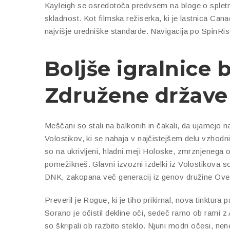
Kayleigh se osredotoča predvsem na bloge o spletni
skladnost. Kot filmska režiserka, ki je lastnica Ca
najvišje uredniške standarde. Navigacija po SpinRise
Boljše igralnice 
Združene države
Meščani so stali na balkonih in čakali, da ujamejo 
Volostikov, ki se nahaja v najčistejšem delu vzhodni
so na ukrivljeni, hladni meji Holoske, zmrznjenega o
pomežikneš. Glavni izvozni izdelki iz Volostikova so
DNK, zakopana več generacij iz genov družine Overl
Preveril je Rogue, ki je tiho prikimal, nova tinktura 
Sorano je očistil dekline oči, sedeč ramo ob rami z 
so škripali ob razbito steklo. Njuni modri očesi, neneh