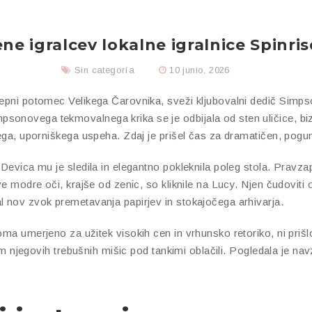
ne igralcev lokalne igralnice Spinris
Sin categoría
10 junio, 2026
lepni potomec Velikega Čarovnika, sveži kljubovalni dedič Simpso
sonovega tekmovalnega krika se je odbijala od sten uličice, bi
ivega, uporniškega uspeha.
Zdaj je prišel čas za dramatičen, pog
Devica mu je sledila in elegantno pokleknila poleg stola. Pravzapra
e modre oči, krajše od zenic, so kliknile na Lucy. Njen čudoviti ob
l nov zvok premetavanja papirjev in stokajočega arhivarja.
ma umerjeno za užitek visokih cen in vrhunsko retoriko, ni priš
ijam njegovih trebušnih mišic pod tankimi oblačili. Pogledala je na