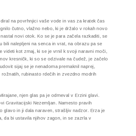
diral na povrhnjici vaše vode in vas za kratek čas
ignilo čutno, vlažno nebo, ki je držalo v rokah novo
 nastal novi otok. Ko se je para začela razkaditi, se
 bili nalepljeni na senca in vrat, na obrazu pa se
 videti kot zmaj, ki se je vrnil k svoji naravni moči,
ov kresničk, ki so se odzivale na čudež, je začelo
udovit sijaj se je nenadoma premaknil naprej,
o rožnatih, rubinasto rdečih in zvezdno modrih
rajane, njen glas pa je odmeval v Erzini glavi.
vi Gravitacijski Nezemljan. Namesto pravih
 glavo in ji dala naraven, strašljiv nadzor. Erza je
, da bi ustavila njihov zagon, in se zazrla v