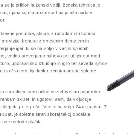
ca se je priklonila ženski vodji, ženska tehtnica je
r, njuna sijoča ​​pozornost pa je bila uprta v
or.
i dnevne ponudbe, skupaj z radodarnimi bonusi
ni provizije, bonuse z omejenim denarjem in
janje iger, ki so na voljo v večjih spletnih
čamo, vedno preverjamo njihovo priljubljenost med
turo, uporabniško izkušnjo in igro ter seveda njihov
eti več o tem, kje lahko trenutno igrate spletne
u v igralnici, sem odkril nezadovoljno pripombo.
trankam 1xBet, in ugotovil sem, da vključuje
klepeta po e-pošti. Vse je na voljo 24 ur na dan, 7
1xBet, je spletna stran skoraj takoj obdelala
brane metode plačila.