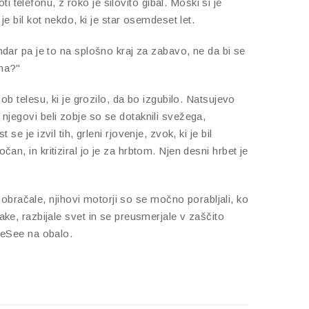
 telefonu, z roko je silovito gibal. Moški si je
je bil kot nekdo, ki je star osemdeset let.
ar pa je to na splošno kraj za zabavo, ne da bi se
mna?"
 ob telesu, ki je grozilo, da bo izgubilo. Natsujevo
 njegovi beli zobje so se dotaknili svežega,
e je izvil tih, grleni rjovenje, zvok, ki je bil
an, in kritiziral jo je za hrbtom. Njen desni hrbet je
 obračale, njihovi motorji so se močno porabljali, ko
e, razbijale svet in se preusmerjale v zaščito
yeSee na obalo.