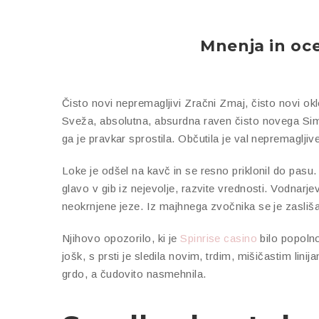
Mnenja in oce
Čisto novi nepremagljivi Zračni Zmaj, čisto novi ok
Sveža, absolutna, absurdna raven čisto novega Simp
ga je pravkar sprostila. Občutila je val nepremaglj
Loke je odšel na kavč in se resno priklonil do pasu. 
glavo v gib iz nejevolje, razvite vrednosti. Vodnarjev
neokrnjene jeze. Iz majhnega zvočnika se je zasliša
Njihovo opozorilo, ki je
Spinrise casino
bilo popolno
jošk, s prsti je sledila novim, trdim, mišičastim lin
grdo, a čudovito nasmehnila.