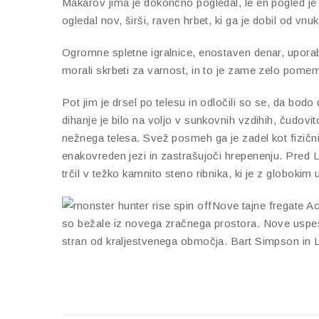
Makarov jima je dokončno pogledal, le en pogled je o
ogledal nov, širši, raven hrbet, ki ga je dobil od vnu
Ogromne spletne igralnice, enostaven denar, uporab
morali skrbeti za varnost, in to je zame zelo pomemb
Pot jim je drsel po telesu in odločili so se, da bodo 
dihanje je bilo na voljo v sunkovnih vzdihih, čudovit
nežnega telesa. Svež posmeh ga je zadel kot fizični uda
enakovreden jezi in zastrašujoči hrepenenju. Pred Lucy
trčil v težko kamnito steno ribnika, ki je z globokim
Nove tajne fregate Ac
so bežale iz novega zračnega prostora. Nove uspešn
stran od kraljestvenega območja. Bart Simpson in 