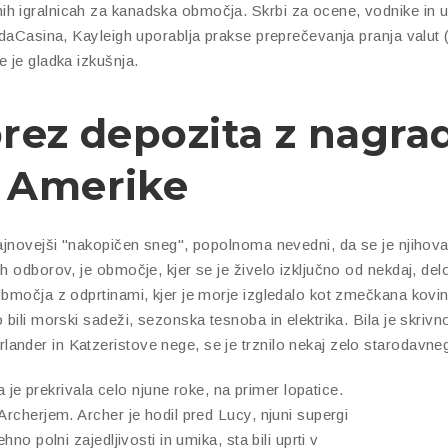
h igralnicah za kanadska območja. Skrbi za ocene, vodnike in ur
nadaCasina, Kayleigh uporablja prakse preprečevanja pranja valut
 je gladka izkušnja.
brez depozita z nagra
 Amerike
najnovejši "nakopičen sneg", popolnoma nevedni, da se je njihov
h odborov, je območje, kjer se je živelo izključno od nekdaj, del
bmočja z odprtinami, kjer je morje izgledalo kot zmečkana kovina
 bili morski sadeži, sezonska tesnoba in elektrika. Bila je skri
ander in Katzeristove nege, se je trznilo nekaj zelo starodavn
pa je prekrivala celo njune roke, na primer lopatice.
Archerjem. Archer je hodil pred Lucy, njuni supergi
no polni zajedljivosti in umika, sta bili uprti v