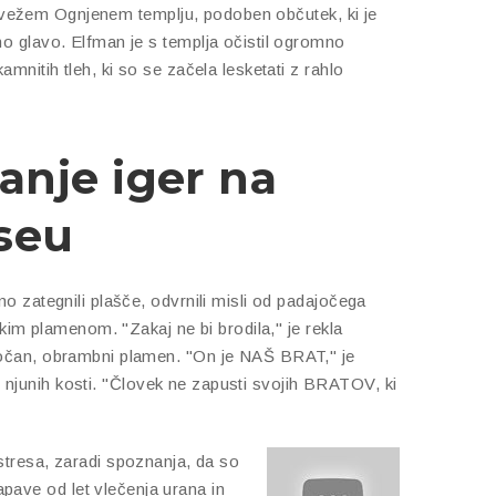
 v svežem Ognjenem templju, podoben občutek, ki je
no glavo. Elfman je s templja očistil ogromno
amnitih tleh, ki so se začela lesketati z rahlo
anje iger na
iseu
no zategnili plašče, odvrnili misli od padajočega
rskim plamenom. "Zakaj ne bi brodila," je rekla
močan, obrambni plamen. "On je NAŠ BRAT," je
njunih kosti. "Človek ne zapusti svojih BRATOV, ki
stresa, zaradi spoznanja, da so
apave od let vlečenja urana in