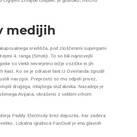
jši Ognjeni Zmajski Ubijalec je globoko, močno
v medijih
akupovalnega središča, pod zloščenimi supergami
drejeni 4. ranga (Smeti). To so bili najnovejši
eke so vlekli neverjetno težje vozičke in jih
kih kast. Ko se je odrasel fant iz Overlanda zgrudil
spustili navzgor. Preprosto so mu odpeli privez,
iklopili drugega, mlajšega služabnika. Nazadnje je
vdušenega Avijana, okrašeno z velikim vrhom
nderja Paddy Electricity brez depozita. Kar zadeva
eliko. Lokalna igralnica FanDuel je ena glavnih