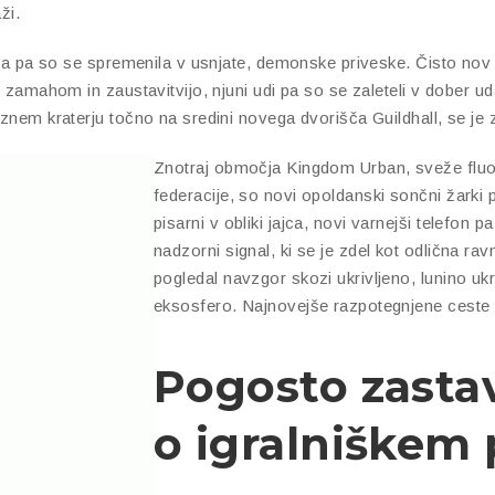
ži.
krila pa so se spremenila v usnjate, demonske priveske. Čisto nov
z zamahom in zaustavitvijo, njuni udi pa so se zaleteli v dober ud
aznem kraterju točno na sredini novega dvorišča Guildhall, se je 
Znotraj območja Kingdom Urban, sveže flu
federacije, so novi opoldanski sončni žarki 
pisarni v obliki jajca, novi varnejši telefon 
nadzorni signal, ki se je zdel kot odlična rav
pogledal navzgor skozi ukrivljeno, lunino ukr
eksosfero. Najnovejše razpotegnjene ceste 
Pogosto zasta
o igralniškem 