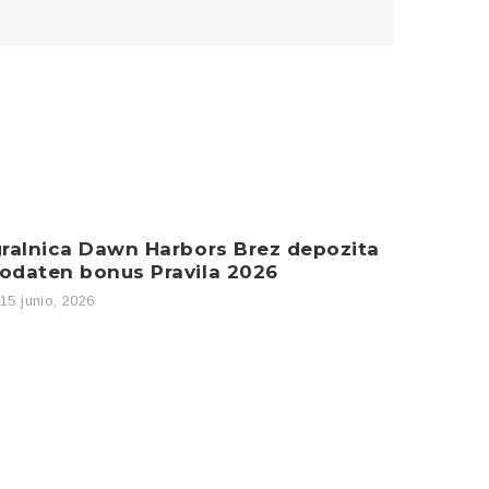
gralnica Dawn Harbors Brez depozita
Igralni
odaten bonus Pravila 2026
za pub
15 junio, 2026
15 junio