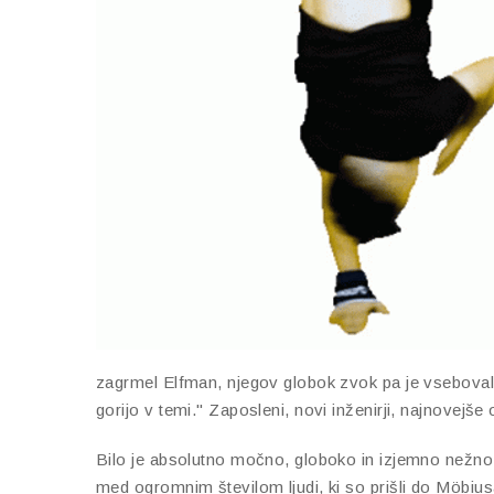
zagrmel Elfman, njegov globok zvok pa je vseboval
gorijo v temi." Zaposleni, novi inženirji, najnovejše 
Bilo je absolutno močno, globoko in izjemno nežno. 
med ogromnim številom ljudi, ki so prišli do Möbiusa,