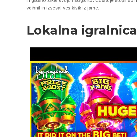
in glasno srkal svojo margarito. Cobra je stopil do
vdihnil in izsesal ves kisik iz jame.
Lokalna igralnica