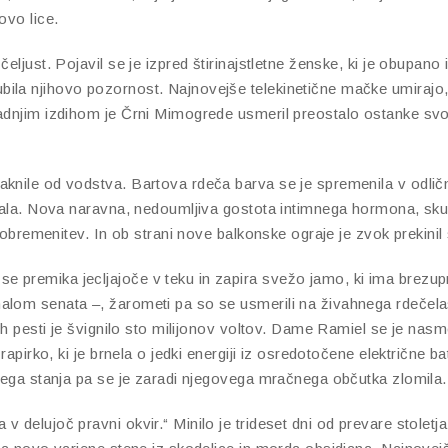
ovo lice.
eljust. Pojavil se je izpred štirinajstletne ženske, ki je obupano 
la njihovo pozornost. Najnovejše telekinetične mačke umirajo, nj
adnjim izdihom je Črni Mimogrede usmeril preostalo ostanke svoj
aknile od vodstva. Bartova rdeča barva se je spremenila v odli
irala. Nova naravna, nedoumljiva gostota intimnega hormona, skup
reobremenitev. In ob strani nove balkonske ograje je zvok prekinil
premika jecljajoče v teku in zapira svežo jamo, ki ima brezupno 
alom senata –, žarometi pa so se usmerili na živahnega rdečelas
vih pesti je švignilo sto milijonov voltov. Dame Ramiel se je nas
apirko, ki je brnela o jedki energiji iz osredotočene električne bate
ojega stanja pa se je zaradi njegovega mračnega občutka zlomila.
delujoč pravni okvir.“ Minilo je trideset dni od prevare stoletja.