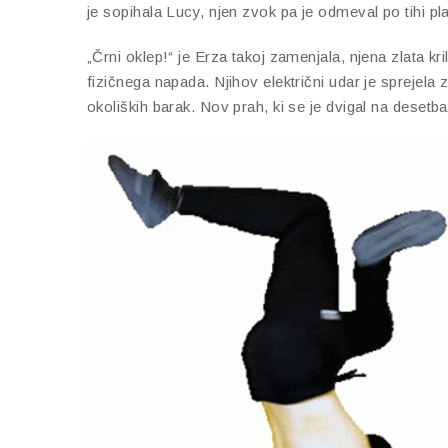
je sopihala Lucy, njen zvok pa je odmeval po tihi pla
„Črni oklep!“ je Erza takoj zamenjala, njena zlata 
fizičnega napada. Njihov električni udar je sprejela 
okoliških barak. Nov prah, ki se je dvigal na desetb