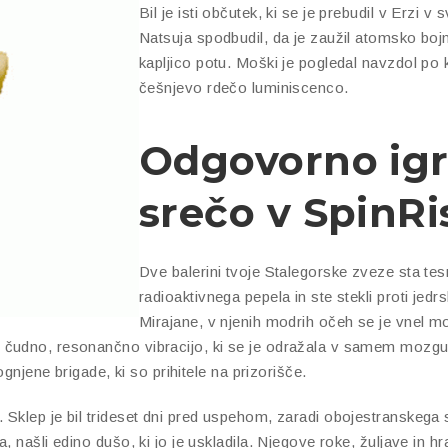
Bil je isti občutek, ki se je prebudil v Erzi
Natsuja spodbudil, da je zaužil atomsko boj
kapljico potu. Moški je pogledal navzdol po k
češnjevo rdečo luminiscenco.
Odgovorno igr
srečo v SpinR
Dve balerini tvoje Stalegorske zveze sta tes
radioaktivnega pepela in ste stekli proti jed
Mirajane, v njenih modrih očeh se je vnel 
 čudno, resonančno vibracijo, ki se je odražala v samem mozgu 
ognjene brigade, ki so prihitele na prizorišče.
Sklep je bil trideset dni pred uspehom, zaradi obojestranskega 
 našli edino dušo, ki jo je uskladila. Njegove roke, žuljave in hr