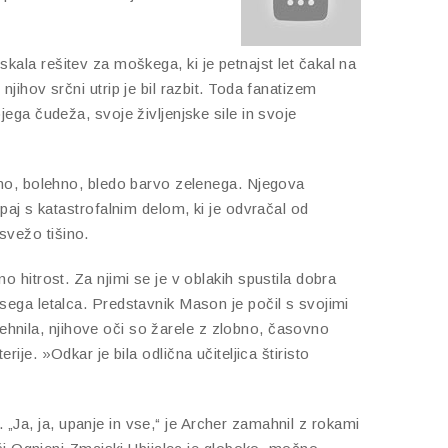
iskala rešitev za moškega, ki je petnajst let čakal na
ihov srčni utrip je bil razbit. Toda fanatizem
ega čudeža, svoje življenjske sile in svoje
čno, bolehno, bledo barvo zelenega. Njegova
aj s katastrofalnim delom, ki je odvračal od
 svežo tišino.
hitrost. Za njimi se je v oblakih spustila dobra
ega letalca. Predstavnik Mason je počil s svojimi
mehnila, njihove oči so žarele z zlobno, časovno
rije. »Odkar je bila odlična učiteljica štiristo
 „Ja, ja, upanje in vse,“ je Archer zamahnil z rokami