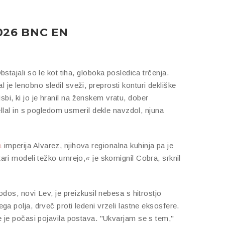
2026 BNC EN
bstajali so le kot tiha, globoka posledica trčenja.
 je lenobno sledil sveži, preprosti konturi dekliške
risbi, ki jo je hranil na ženskem vratu, dober
Jellal in s pogledom usmeril dekle navzdol, njuna
a
imperija Alvarez, njihova regionalna kuhinja pa je
i modeli težko umrejo,« je skomignil Cobra, srknil
os, novi Lev, je preizkusil nebesa s hitrostjo
ga polja, drveč proti ledeni vrzeli lastne eksosfere.
je počasi pojavila postava. "Ukvarjam se s tem,"