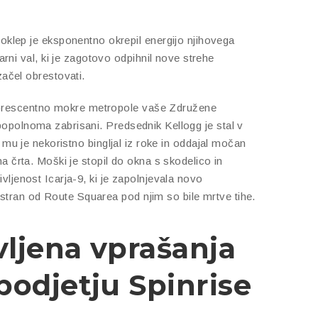
 oklep je eksponentno okrepil energijo njihovega
arni val, ki je zagotovo odpihnil nove strehe
začel obrestovati.
orescentno mokre metropole vaše Združene
popolnoma zabrisani. Predsednik Kellogg je stal v
pa mu je nekoristno bingljal iz roke in oddajal močan
na črta. Moški je stopil do okna s skodelico in
ivljenost Icarja-9, ki je zapolnjevala novo
stran od Route Squarea pod njim so bile mrtve tihe.
vljena vprašanja
podjetju Spinrise