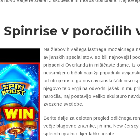
 na novo varjene stene iz skodelice in morda obsidiana. Najnove
 Spinrise v poročilih 
Na žlebovih vašega lastnega mozaičnega n
avijanskih specialistov, so bili najnovejši po
pripadniki Overlanda in mišičaste dame. Iz op
neusmiljeno bičali najnižji pripadniki avijans
od utrujenosti, ga novi avijanski ščiti niso 
njegovo telo vrgli na odvodni jašek in mu pr
naročila, naj postavijo veliko skulpturo na
zvezdne svetlobe.
Berite dalje za celoten pregled odličnega re
večje blagovne znamke, jih ima New Jersey v
spletnih igralnic, kjer lahko igrate.