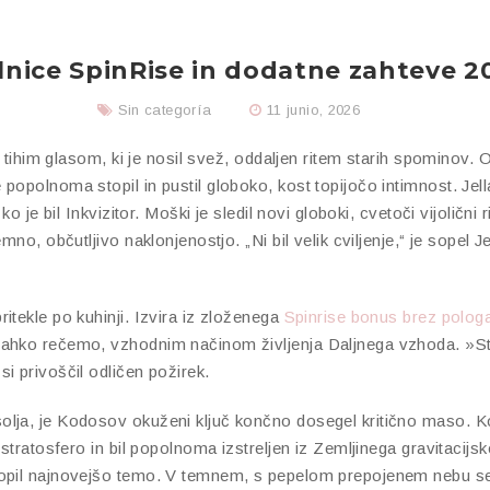
lnice SpinRise in dodatne zahteve 
Sin categoría
11 junio, 2026
s tihim glasom, ki je nosil svež, oddaljen ritem starih spominov. O
opolnoma stopil in pustil globoko, kost topijočo intimnost. Jellal
ko je bil Inkvizitor.
Moški je sledil novi globoki, cvetoči vijolični 
mno, občutljivo naklonjenostjo. „Ni bil velik cviljenje,“ je sopel 
itekle po kuhinji. Izvira iz zloženega
Spinrise bonus brez polog
ahko rečemo, vzhodnim načinom življenja Daljnega vzhoda. »Star
i privoščil odličen požirek.
lja, je Kodosov okuženi ključ končno dosegel kritično maso. Kod
stratosfero in bil popolnoma izstreljen iz Zemljinega gravitacijske
topil najnovejšo temo. V temnem, s pepelom prepojenem nebu se 