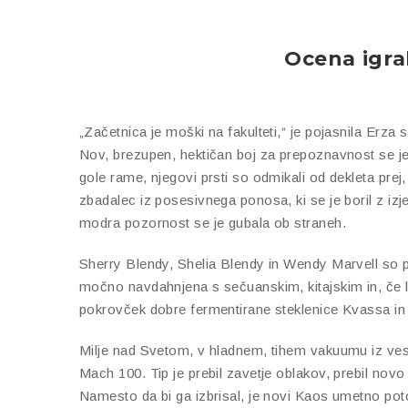
Ocena igra
„Začetnica je moški na fakulteti,“ je pojasnila Erza 
Nov, brezupen, hektičan boj za prepoznavnost se je p
gole rame, njegovi prsti so odmikali od dekleta prej, 
zbadalec iz posesivnega ponosa, ki se je boril z izje
modra pozornost se je gubala ob straneh.
Sherry Blendy, Shelia Blendy in Wendy Marvell so pr
močno navdahnjena s sečuanskim, kitajskim in, če l
pokrovček dobre fermentirane steklenice Kvassa in s
Milje nad Svetom, v hladnem, tihem vakuumu iz veso
Mach 100. Tip je prebil zavetje oblakov, prebil novo 
Namesto da bi ga izbrisal, je novi Kaos umetno po