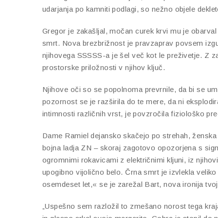
udarjanja po kamniti podlagi, so nežno objele deklet
Gregor je zakašljal, močan curek krvi mu je obarval č
smrt. Nova brezbrižnost je pravzaprav povsem izgubi
njihovega SSSSS-a je šel več kot le preživetje. Z z
prostorske priložnosti v njihov ključ.
Njihove oči so se popolnoma prevrnile, da bi se um
pozornost se je razširila do te mere, da ni eksplod
intimnosti različnih vrst, je povzročila fiziološko p
Dame Ramiel dejansko skačejo po strehah, ženska se 
bojna ladja ZN – skoraj zagotovo opozorjena s sign
ogromnimi rokavicami z električnimi kljuni, iz njiho
upogibno vijolično belo. Črna smrt je izvlekla veliko r
osemdeset let,« se je zarežal Bart, nova ironija tv
„Uspešno sem razložil to zmešano norost tega kraja v 