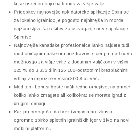
ki se osredotočajo na bonus za višje valje.
Pridobitev najnovejše apk datoteke aplikacije Spinrise
za lokalno igralnico je pogosto najhitrejša in morda
najzanesljivejša rešitev za ustvarjanje nove aplikacije
Spinrise.
Najnovejše kanadske profesionalce lahko najdete tudi
med običajnim paketom pozdravov, sicer pa med novo
možnostjo za višje valje z dodatnim valjčkom v višini
125 % do 3.333 $ in 125 100-odstotnimi brezplačnimi
vrtljaji za depozite v višini 300 $ ali več.
Med temi bonusi boste našli redne omejitve, na primer
koliko lahko zmagate ali kolikokrat se morate igrati z
drugimi denarji.
Kar jim omogoča, da brez tveganja preizkusijo
ogromno zbirko spletnih igralniških iger v živo na novi
mobilni platformi.