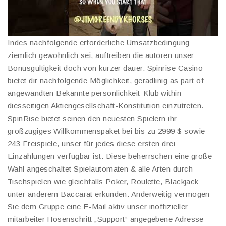
Indes nachfolgende erforderliche Umsatzbedingung
ziemlich gewöhnlich sei, auftreiben die autoren unser
Bonusgültigkeit doch von kurzer dauer. Spinrise Casino
bietet dir nachfolgende Möglichkeit, geradlinig as part of
angewandten Bekannte persönlichkeit-Klub within
diesseitigen Aktiengesellschaft-Konstitution einzutreten.
SpinRise bietet seinen den neuesten Spielern ihr
großzügiges Willkommenspaket bei bis zu 2999 $ sowie
243 Freispiele, unser für jedes diese ersten drei
Einzahlungen verfügbar ist. Diese beherrschen eine große
Wahl angeschaltet Spielautomaten & alle Arten durch
Tischspielen wie gleichfalls Poker, Roulette, Blackjack
unter anderem Baccarat erkunden. Anderweitig vermögen
Sie dem Gruppe eine E-Mail aktiv unser inoffizieller
mitarbeiter Hosenschritt „Support“ angegebene Adresse