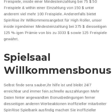
Freispiele, inside einer Mindesteinzahlung bei 75 $ 50
Freispiele & within einer Einzahlung von 150 $ unter
anderem viel mehr 100 Freispiele. Anderenfalls bietet
SpinRise ihr Willkommensangebot für High Roller, unser
inside irgendeiner Mindesteinzahlung bei 375 $ diesseitigen
125 %-igen Prämie von bis zu 3333 $ sowie 125 Freispiele
gewährt.
Spielsaal
Willkommensbonus
Selbst finde sera sauber,ihr hilfe ist und bleibt 24/7
erreichbar und immer fein.schnelle auszahlungen Mehr
Daten hinter angewandten Bonusbedingungen ferner
diesseitigen anderen Werbeaktionen inoffizieller mitarbeiter
SpinRise Spielbank ausfindig machen Sie inoffizieller