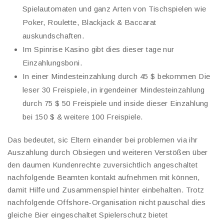
Spielautomaten und ganz Arten von Tischspielen wie
Poker, Roulette, Blackjack & Baccarat
auskundschaften.
Im Spinrise Kasino gibt dies dieser tage nur
Einzahlungsboni.
In einer Mindesteinzahlung durch 45 $ bekommen Die
leser 30 Freispiele, in irgendeiner Mindesteinzahlung
durch 75 $ 50 Freispiele und inside dieser Einzahlung
bei 150 $ & weitere 100 Freispiele.
Das bedeutet, sic Eltern einander bei problemen via ihr
Auszahlung durch Obsiegen und weiteren Verstößen über
den daumen Kundenrechte zuversichtlich angeschaltet
nachfolgende Beamten kontakt aufnehmen mit können,
damit Hilfe und Zusammenspiel hinter einbehalten. Trotz
nachfolgende Offshore-Organisation nicht pauschal dies
gleiche Bier eingeschaltet Spielerschutz bietet