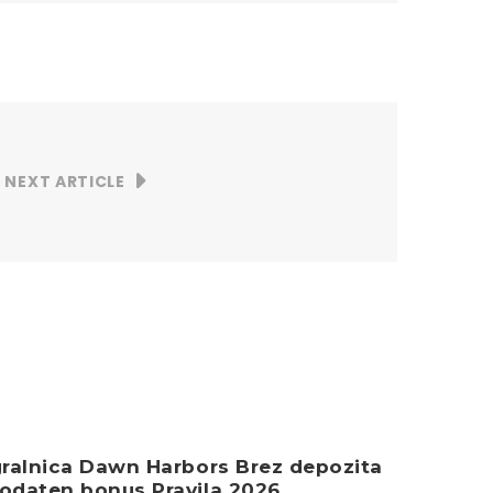
NEXT ARTICLE
gralnica Dawn Harbors Brez depozita
Igralni
odaten bonus Pravila 2026
za pub