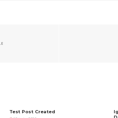
LE
Test Post Created
I
D