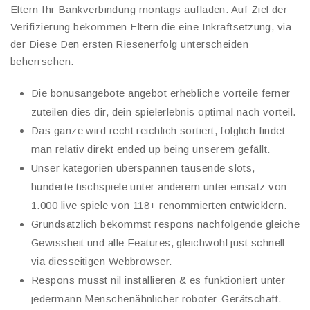
Eltern Ihr Bankverbindung montags aufladen. Auf Ziel der
Verifizierung bekommen Eltern die eine Inkraftsetzung, via
der Diese Den ersten Riesenerfolg unterscheiden
beherrschen.
Die bonusangebote angebot erhebliche vorteile ferner
zuteilen dies dir, dein spielerlebnis optimal nach vorteil.
Das ganze wird recht reichlich sortiert, folglich findet
man relativ direkt ended up being unserem gefällt.
Unser kategorien überspannen tausende slots,
hunderte tischspiele unter anderem unter einsatz von
1.000 live spiele von 118+ renommierten entwicklern.
Grundsätzlich bekommst respons nachfolgende gleiche
Gewissheit und alle Features, gleichwohl just schnell
via diesseitigen Webbrowser.
Respons musst nil installieren & es funktioniert unter
jedermann Menschenähnlicher roboter-Gerätschaft.