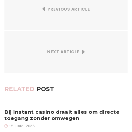
PREVIOUS ARTICLE
NEXT ARTICLE
RELATED
POST
Bij instant casino draait alles om directe
T
toegang zonder omwegen
15 junio, 2026