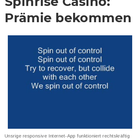
Spinrise Casino:
Prämie bekommen
Unsrige responsive Internet-App funktioniert rechtskräftig