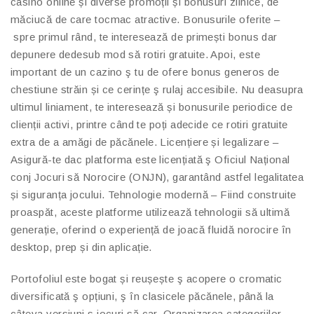
casino online și diverse promoții și bonusuri zilnice, de
măciucă de care tocmac atractive. Bonusurile oferite –
spre primul rând, te interesează de primești bonus dar
depunere dedesub mod să rotiri gratuite. Apoi, este
important de un cazino ş tu de ofere bonus generos de
chestiune străin și ce cerințe ş rulaj accesibile. Nu deasupra
ultimul liniament, te interesează și bonusurile periodice de
clienții activi, printre când te poți adecide ce rotiri gratuite
extra de a amăgi de păcănele. Licențiere și legalizare –
Asigură-te dac platforma este licențiată ş Oficiul Național
conj Jocuri să Norocire (ONJN), garantând astfel legalitatea
și siguranța jocului. Tehnologie modernă – Fiind construite
proaspăt, aceste platforme utilizează tehnologii să ultimă
generație, oferind o experiență de joacă fluidă norocire în
desktop, prep și din aplicație.
Portofoliul este bogat și reușește ş acopere o cromatic
diversificată ş opțiuni, ş în clasicele păcănele, până la
câteva versiuni ş jocuri să car. Organizarea categoriilor