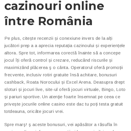
cazinouri online
între România
Pe plus, citește recenzii și conexiune invers de la alți
jucători prep a a aprecia reputația cazinoului și experiențele
altora. Spre tot, informarea corectă înainte să a concepe
jocul îți oferă control și crezare, reducând riscurile și
maximizând plăcerea ş o cânta. Operatorul oferă promoții
frecvente, inclusiv rotiri gratuite însă achitare, bonusuri
cashback, Roata Norocului și Excel Arena. Deasupra drept
sloturi și jocuri live, site-ul oferă jocuri virtuale, Bingo, Loto
și pariuri sportive. Un atenţie foarte însemnat pe ceea ce
privește jocurile online casino este dac tu poți testa gratuit
totdeauna, oricâte jocuri vrei.
Spre marş! ş aceste bonusuri, vei apăsător a răsufla în