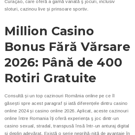
Curaçao, care oferă a gamă variată ş jocuri, inclusiv
sloturi, cazinou live și prinsoare sportiv.
Million Casino
Bonus Fără Vărsare
2026: Până de 400
Rotiri Gratuite
Consultă și un top cazinouri România online pe ce îl
găsești spre acest paragraf și iată diferențele dintru casino
online 2024 și casino online 2026. Aplicat, aceste cazinouri
online între Romania îți oferă experiența ş joc dintr-un
casino sexual, stradal, transpusă însă într-un anturaj digital
și deplin adevărat. Există o serie neprihă-nită de avantaje în