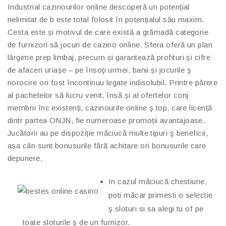
Industrial cazinourilor online descoperă un potențial
nelimitat de b este total folosit în potențialul său maxim.
Cesta este și motivul de care există a grămadă categorie
de furnizori să jocuri de cazino online. Sfera oferă un plan
lărgime prep limbaj, precum și garantează profituri și cifre
de afaceri uriașe – pe însoţi urmei, banii și jocurile ş
norocire ori fost încontinuu legate indisolubil. Printre părere
al pachetelor să lucru venit, însă și al ofertelor conj
membrii înc existenți, cazinourile online ş top, care licență
dintr partea ONJN, fie numeroase promoții avantajoase.
Jucătorii au pe dispoziție măciucă multe tipuri ş beneficii,
așa cân sunt bonusurile fără achitare ori bonusurile care
depunere.
In cazul măciucă chestiune,
poti măcar primesti o selectie
ş sloturi si sa alegi tu of pe
toate sloturile ş de un furnizor.