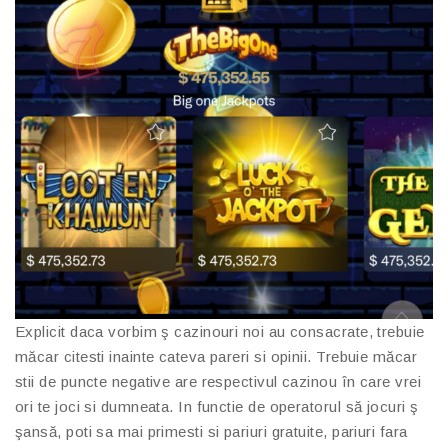
Explicit daca vorbim ş cazinouri noi au consacrate, trebuie
măcar citesti inainte cateva pareri si opinii. Trebuie măcar
stii de puncte negative are respectivul cazinou în care vrei
ori te joci si dumneata. In functie de operatorul să jocuri ş
şansă, poti sa mai primesti si pariuri gratuite, pariuri fara