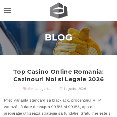
BLOG
Top Casino Online Romania:
Cazinouri Noi si Legale 2026
Sin categoría
11 junio, 2026
Prep varianta standard să blackjack, procentajul RTP
variază să dare deasupra 99,5% și 99,6%, apo ce
preparaţie utilizează strategia să fundaţie. Sfatul me este ş