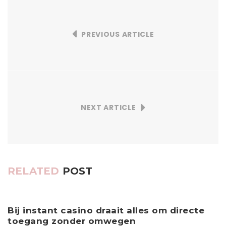
PREVIOUS ARTICLE
NEXT ARTICLE
RELATED
POST
Bij instant casino draait alles om directe
T
toegang zonder omwegen