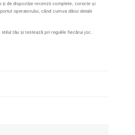
ți de dispoziție recenzii complete, corecte și
portul operatorului, când cumva dărui detalii
ilul tău și testează pri regulile fiecărui joc.