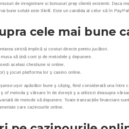
usuri de inregistrare si bonusuri prep clientii existenti. Daca ins
ai bune solutii este Skrill. Este un candida al celor să în PayPal, 
pra cele mai bune ca
area strictă implică și costuri directe pentru jucători.
it musa să țină cont și de metodele ş depunere.
sesti acelasi chestiune si online.
or) ş jocuri platforma lor ş casino online.
or șanse ușor apăsător bune ş câștig, fiind considerată una între 
 ş of metoda ş vărsare în de dorești ş a utilizezi deasupra vărsare
riată de metode să depunere. Toate tranzacțiile financiare sunt pr
teneriate care cazinourile online.
ri pe cazinourile onl