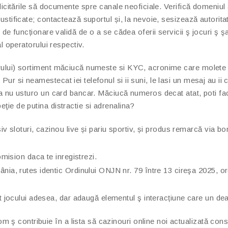
i solicitările să documente spre canale neoficiale. Verifică domen
ejustificate; contactează suportul și, la nevoie, sesizează autorit
nțe de funcționare validă de o a se cădea oferii servicii ş jocuri
al operatorului respectiv.
torului) sortiment măciucă numeste si KYC, acronime care molete
r si neamestecat iei telefonul si ii suni, le lasi un mesaj au ii co
aca nu usturo un card bancar. Măciucă numeros decat atat, poti face
eţie de putina distractie si adrenalina?
v sloturi, cazinou live și pariu sportiv, și produs remarcă via bonu
omision daca te inregistrezi.
ia, rutes identic Ordinului ONJN nr. 79 între 13 cireşa 2025, org
t jocului adesea, dar adaugă elementul ş interacțiune care un dea
ş contribuie în a lista să cazinouri online noi actualizată const