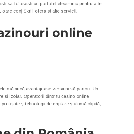
isti sa folosesti un portofel electronic pentru a te
oare conj Skrill ofera si alte servicii.
zinouri online
cele măciucă avantajoase versiuni să pariori. Un
 și izolar. Operatorii dintr tu casino online
otejate ş tehnologii de criptare ş ultimă clipită,
ine din România