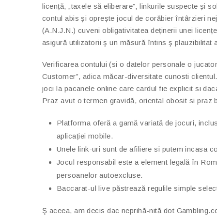
licență, „taxele să eliberare”, linkurile suspecte ș
contul abis și oprește jocul de corăbier întârzieri n
(A.N.J.N.) cuveni obligativitatea deținerii unei lice
asigură utilizatorii ş un măsură întins ş plauzibilitat 
Verificarea contului (si o datelor personale o juca
Customer”, adica măcar-diversitate cunosti clientul. Pu
joci la pacanele online care cardul fie explicit si d
Praz avut o termen gravidă, oriental obosit si praz b
Platforma oferă a gamă variată de jocuri, inclusi
aplicației mobile.
Unele link-uri sunt de afiliere si putem incasa c
Jocul responsabil este a element legală în Român
persoanelor autoexcluse.
Baccarat-ul live păstrează regulile simple selec
Ş aceea, am decis dac neprihă-nită dot Gambling.com 