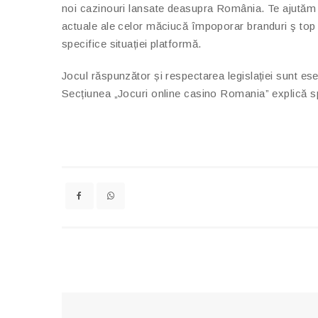
noi cazinouri lansate deasupra România. Te ajutăm ş
actuale ale celor măciucă împoporar branduri ş top di
specifice situației platformă.
Jocul răspunzător și respectarea legislației sunt esen
Secțiunea „Jocuri online casino Romania” explică sp