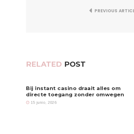
PREVIOUS ARTIC
RELATED
POST
Bij instant casino draait alles om
directe toegang zonder omwegen
15 junio, 2026