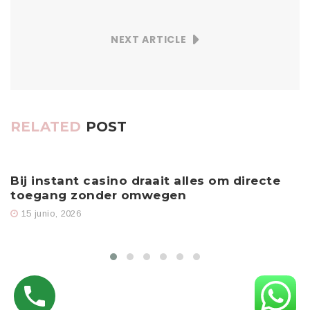
NEXT ARTICLE
RELATED
POST
Bij instant casino draait alles om directe
T
toegang zonder omwegen
15 junio, 2026